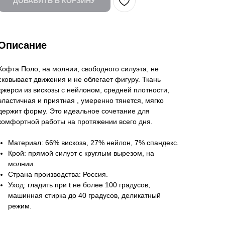
ДОБАВИТЬ В КОРЗИНУ
Описание
Кофта Поло, на молнии, свободного силуэта, не
сковывает движения и не облегает фигуру. Ткань
джерси из вискозы с нейлоном, средней плотности,
эластичная и приятная , умеренно тянется, мягко
держит форму. Это идеальное сочетание для
комфортной работы на протяжении всего дня.
Материал:
66% вискоза, 27% нейлон, 7% спандекс.
Крой:
прямой силуэт с круглым вырезом, на
молнии.
Страна производства:
Россия.
Уход:
гладить при t не более 100 градусов,
машинная стирка до 40 градусов, деликатный
режим.