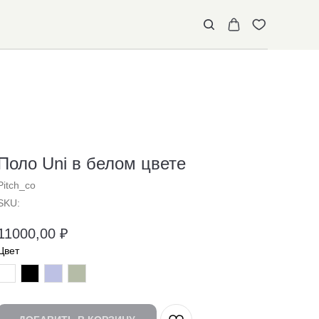
Поло Uni в белом цвете
Pitch_co
SKU:
11000,00
₽
Цвет